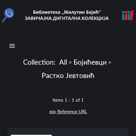
N
a
v
i
g
a
t
Collection:
All
Бојићевци
>
>
i
Растко Јевтовић
o
n
Items 1 - 1 of 1
B
r
Reference URL
o
w
s
e