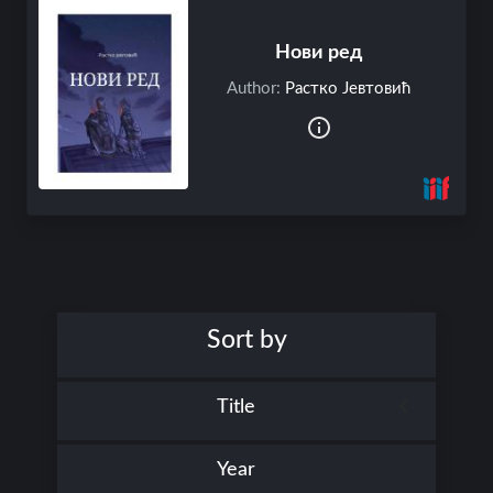
C
o
Нови ред
l
l
Author:
Растко Јевтовић
e
c
t
i
o
n
s
B
r
Sort by
o
w
s
Title
e
T
i
Year
t