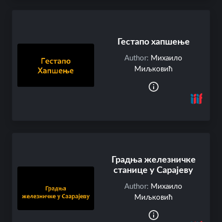
l
e
s
Гестапо хапшење
S
Author:
Михаило
i
Миљковић
m
p
l
e
S
e
a
r
c
Градња железничке
h
станице у Сарајеву
Author:
Михаило
A
Миљковић
b
o