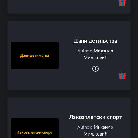
u
t
U
S
B
Дани детињства
o
j
Author:
Михаило
i
Миљковић
c
'
s
Лакоатлетски спорт
Author:
Михаило
Миљковић