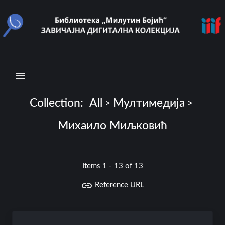
N
a
v
i
g
a
t
Collection:
All
Мултимедија
>
>
i
Михаило Миљковић
o
n
Items 1 - 13 of 13
B
r
Reference URL
o
w
s
e