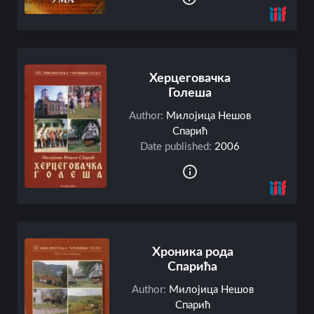
u
t
U
S
Херцеговачка
B
Голеша
o
j
Author:
Милојица Нешов
i
Спарић
c
Date published:
2006
'
s
Хроника рода
Спарића
Author:
Милојица Нешов
Спарић