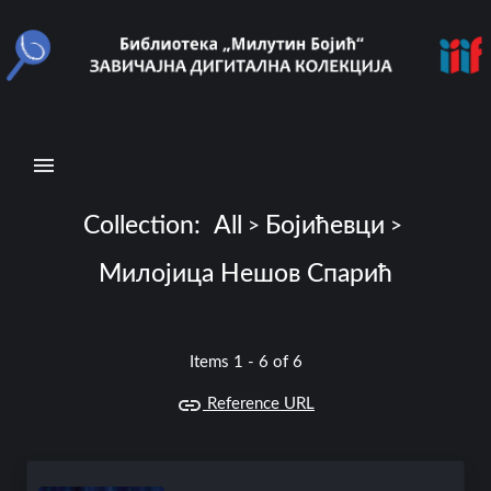
N
a
v
i
g
a
t
Collection:
All
Бојићевци
>
>
i
Милојица Нешов Спарић
o
n
Items 1 - 6 of 6
B
r
Reference URL
o
w
s
e