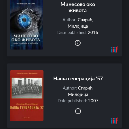
C
Минесово око
o
живота
l
Author:
Спарић,
l
Милојица
e
Date published:
2016
c
t
i
o
n
s
B
Наша генерација '57
r
Author:
Спарић,
o
Милојица
w
Date published:
2007
s
e
T
i
t