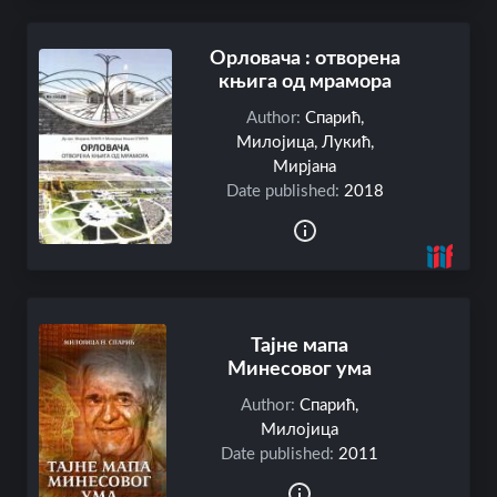
l
e
Орловача : отворена
s
књига од мрамора
S
Author:
Спарић,
i
Милојица
,
Лукић,
m
Мирјана
p
Date published:
2018
l
e
S
e
a
r
Тајне мапа
c
Минесовог ума
h
Author:
Спарић,
A
Милојица
b
Date published:
2011
o