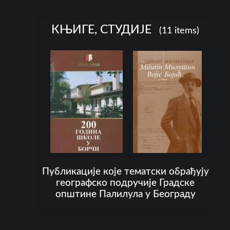
u
t
U
КЊИГЕ, СТУДИЈЕ
(11 items)
S
B
o
j
i
c
'
s
Публикације које тематски обрађују
географско подручије Градске
општине Палилула у Београду