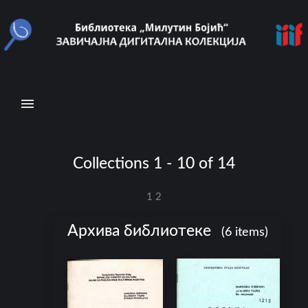
N
a
v
i
g
a
t
i
Collections 1 - 10 of 14
o
n
1
2
Архива библиотеке
B
(6 items)
r
o
w
s
e