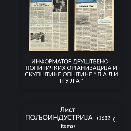
ИНФОРМАТОР ДРУШТВЕНО–
ПОПИТИЧКИХ ОРГАНИЗАЦИЈА И
СКУПШТИНЕ ОПШТИНЕ * П А Л И
П У Л А *
Лист
ПОЉОИНДУСТРИЈА
(1682
items)