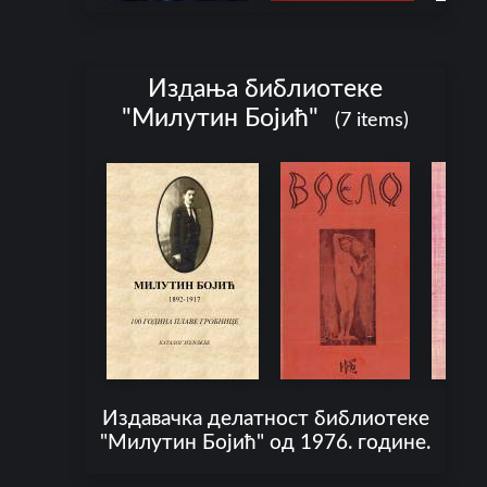
l
e
s
Издања библиотеке
S
"Милутин Бојић"
(7 items)
i
m
p
l
e
S
e
a
r
c
h
Издавачка делатност библиотеке
A
b
"Милутин Бојић" од 1976. године.
o